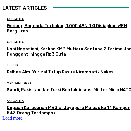
LATEST ARTICLES
AKTUALITA
Gedung Bapenda Terbakar, 1.000 ASN DKI Disiapkan WFH
Bergiliran
AKTUALITA
Usai Negosiasi, Korban KMP Mutiara Sentosa 2 Terima Ua
Pengganti hingga Rp3 Juta
TELISIK
Kelbes Alm. Yurizal Tutup Kasus Nirempatik Nakes
MANCANEGARA
Saudi, Pakistan dan Turki Bentuk Aliansi Militer Mirip NAT
AKTUALITA
Dugaan Keracunan MBG di Jayapura Meluas ke 14 Kampun
543 Orang Terdampak
Load more