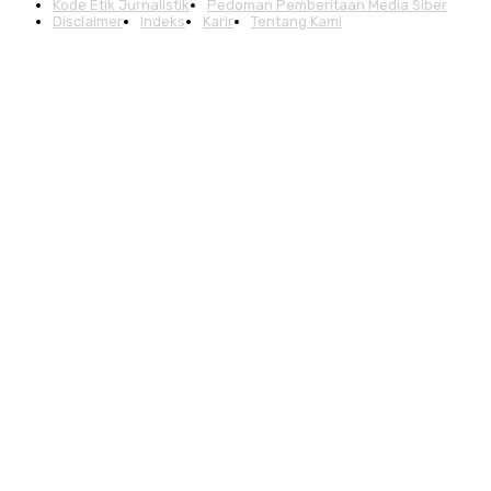
Kode Etik Jurnalistik
Pedoman Pemberitaan Media Siber
Disclaimer
Indeks
Karir
Tentang Kami