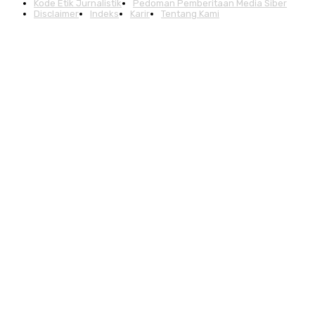
Kode Etik Jurnalistik
Pedoman Pemberitaan Media Siber
Disclaimer
Indeks
Karir
Tentang Kami