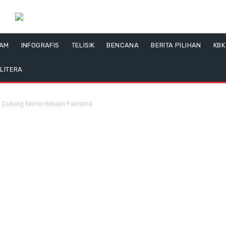
LAM
INFOGRAFIS
TELISIK
BENCANA
BERITA PILIHAN
KBK
LITERA
oi Dukung Kemerdekaan Palestina