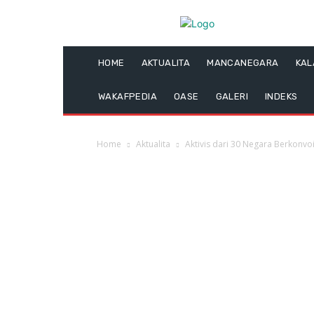
HOME
AKTUALITA
MANCANEGARA
KA
WAKAFPEDIA
OASE
GALERI
INDEKS
Home
Aktualita
Aktivis dari 30 Negara Berkonv