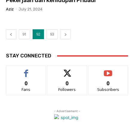
Pekerjaan dan Kehidupan Pribadi
Aziz
-
July 21, 2024
91
92
93
STAY CONNECTED
0
0
0
Fans
Followers
Subscribers
- Advertisement -