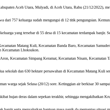
paten Aceh Utara, Mulyadi, di Aceh Utara, Rabu (21/12/2022), meng
jiwa dari 757 keluarga sudah mengungsi di 12 titik pengungsian. Kemu
eluarga yang tersebar di 55 desa di 15 kecamatan terdampak banjir. S
 Kecamatan Matang Kuli, Kecamatan Banda Baro, Kecamatan Samuder
an Kecamatan Lhoksukon.
ra Aron, Kecamatan Simpang Keramat, Kecamatan Nisam, Kecamatan 
ua sekolah dan 630 hektare persawahan di Kecamatan Matang Kuli ser
n warga sejak Selasa (20/12) sore. Ketinggian air berkisar 30 sampai 
akibat hujan deras dalam sepekan terakhir, sehingga mengakibatkan K
pak banjir serta menyalurkan bantuan masa panik da memantau situasi 