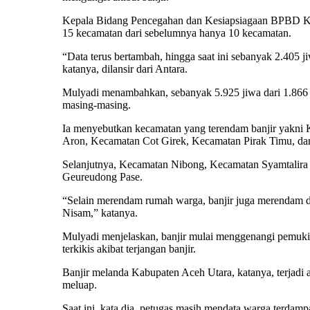
Kepala Bidang Pencegahan dan Kesiapsiagaan BPBD Kabu
15 kecamatan dari sebelumnya hanya 10 kecamatan.
“Data terus bertambah, hingga saat ini sebanyak 2.405 
katanya, dilansir dari Antara.
Mulyadi menambahkan, sebanyak 5.925 jiwa dari 1.866 k
masing-masing.
Ia menyebutkan kecamatan yang terendam banjir yakni
Aron, Kecamatan Cot Girek, Kecamatan Pirak Timu, d
Selanjutnya, Kecamatan Nibong, Kecamatan Syamtali
Geureudong Pase.
“Selain merendam rumah warga, banjir juga merendam d
Nisam,” katanya.
Mulyadi menjelaskan, banjir mulai menggenangi pemukima
terkikis akibat terjangan banjir.
Banjir melanda Kabupaten Aceh Utara, katanya, terjadi 
meluap.
Saat ini, kata dia, petugas masih mendata warga terdam