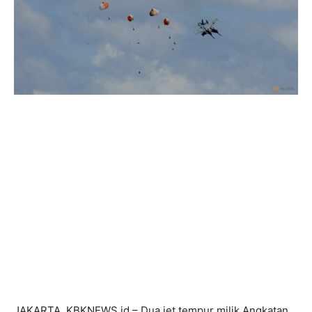
JAKARTA, KBKNEWS.id – Dua jet tempur milik Angkatan