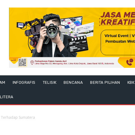
LAM
INFOGRAFIS
TELISIK
BENCANA
BERITA PILIHAN
KBK
LITERA
an Terhadap Sumatera