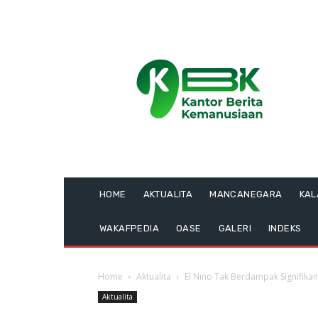
HOME
AKTUALITA
MANCANEGARA
KA
WAKAFPEDIA
OASE
GALERI
INDEKS
Home
Aktualita
El Nino Tak Berdampak Signifik
Aktualita