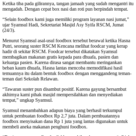
Ketika tiba pada gilirannya, tangan jamaah yang sudah mengantri itu
mengadah. Dengan cepat box nasi dan roti pun berpindah tempat.
“Selain foodbox kami juga memiliki program layanan nasi jumat,”
ujar Syamsul Hadi, Sekretariat Masjid Asy Syifa RSCM, Jumat
(24/3).
Menurut Syamsul asal-usul foodbox tersebut berawal ketika Hasna
Putri, seorang suster RSCM Kencana melihat foodcar yang kerap
hadir di sekitar RSCM. Foodcar tersebut dikatakan Syamsul
membagikan makanan gratis kepada para dhuafa, pasien dan
keluarga pasien. Karena dirasa sangat membantu meringankan
beban kaum dhuafa, Hasna lantas mencoba memodifikasi hasil
temuannya itu dalam bentuk foodbox dengan menggandeng teman-
teman dari Sekolah Relawan.
“Tawaran suster pun disambut positif. Karena gayung bersambut
akhirnya kami pihak masjid mempersilahkan dan menyediakan
tempat,” ungkap Syamsul.
Syamsul menambahkan adapun biaya yang berhasil terkumpul
untuk pembuatan foodbox Rp 2,7 juta. Dalam pembuatannya
foodbox menyisakan dana Rp 1 juta yang lantas digunakan untuk
membeli aneka makanan penghuni foodbox.