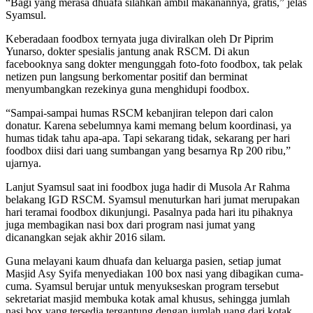
“Bagi yang merasa dhuafa silahkan ambil makanannya, gratis,” jelas
Syamsul.
Keberadaan foodbox ternyata juga diviralkan oleh Dr Piprim
Yunarso, dokter spesialis jantung anak RSCM. Di akun
facebooknya sang dokter mengunggah foto-foto foodbox, tak pelak
netizen pun langsung berkomentar positif dan berminat
menyumbangkan rezekinya guna menghidupi foodbox.
“Sampai-sampai humas RSCM kebanjiran telepon dari calon
donatur. Karena sebelumnya kami memang belum koordinasi, ya
humas tidak tahu apa-apa. Tapi sekarang tidak, sekarang per hari
foodbox diisi dari uang sumbangan yang besarnya Rp 200 ribu,”
ujarnya.
Lanjut Syamsul saat ini foodbox juga hadir di Musola Ar Rahma
belakang IGD RSCM. Syamsul menuturkan hari jumat merupakan
hari teramai foodbox dikunjungi. Pasalnya pada hari itu pihaknya
juga membagikan nasi box dari program nasi jumat yang
dicanangkan sejak akhir 2016 silam.
Guna melayani kaum dhuafa dan keluarga pasien, setiap jumat
Masjid Asy Syifa menyediakan 100 box nasi yang dibagikan cuma-
cuma. Syamsul berujar untuk menyukseskan program tersebut
sekretariat masjid membuka kotak amal khusus, sehingga jumlah
nasi box yang tersedia tergantung dengan jumlah uang dari kotak