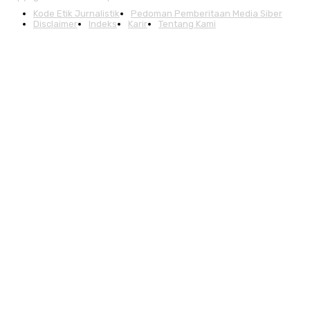
Kode Etik Jurnalistik
Pedoman Pemberitaan Media Siber
Disclaimer
Indeks
Karir
Tentang Kami