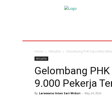
HOME
AKTUALITA
MANCANEGARA
KA
WAKAFPEDIA
OASE
GALERI
INDEKS
Home
Aktualita
Gelombang PHK Diprediksi Melu
Aktualita
Gelombang PHK D
9.000 Pekerja T
By
Larawana Intan Sari Widuri
-
May 24, 2026