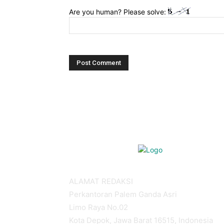
Are you human? Please solve:
ALAMAT REDAKSI
Perkantoran Palem Ganda Asri
Limo Raya No.02
Kota Depok, Jawa Barat 16515, Indonesia