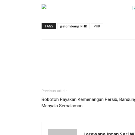
TAGS
gelombang PHK
PHK
Previous article
Bobotoh Rayakan Kemenangan Persib, Bandun
Menyala Semalaman
Larawana Intan Sari W