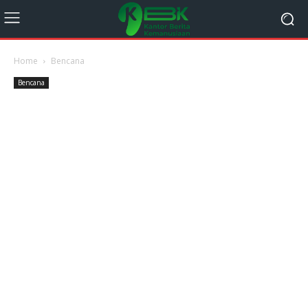
Home
Bencana
Bencana