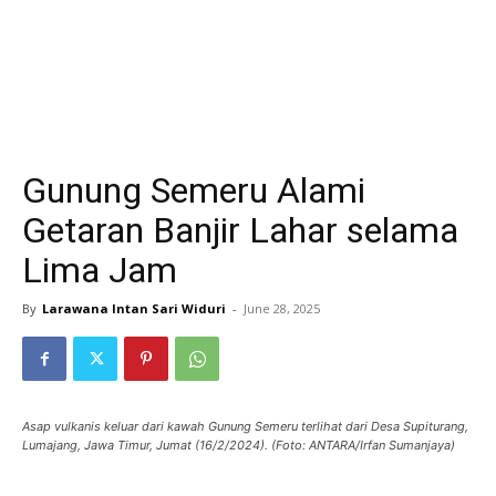
Gunung Semeru Alami
Getaran Banjir Lahar selama
Lima Jam
By
Larawana Intan Sari Widuri
-
June 28, 2025
Asap vulkanis keluar dari kawah Gunung Semeru terlihat dari Desa Supiturang,
Lumajang, Jawa Timur, Jumat (16/2/2024). (Foto: ANTARA/Irfan Sumanjaya)