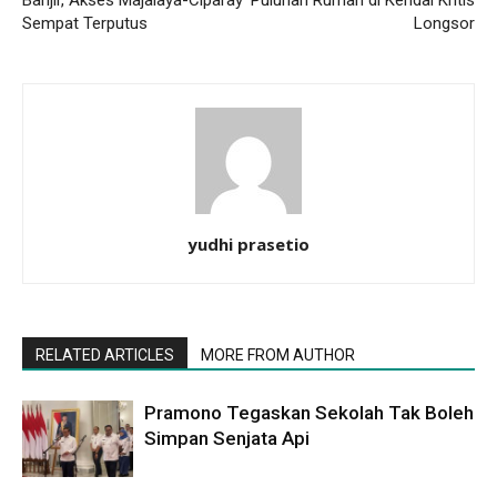
Banjir, Akses Majalaya-Ciparay
Puluhan Rumah di Kendal Kritis
Sempat Terputus
Longsor
yudhi prasetio
RELATED ARTICLES
MORE FROM AUTHOR
Pramono Tegaskan Sekolah Tak Boleh
Simpan Senjata Api