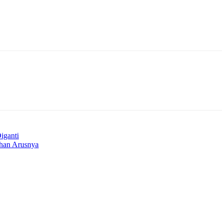
iganti
ihan Arusnya