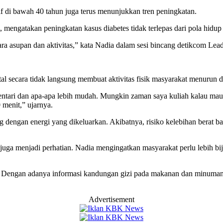
if di bawah 40 tahun juga terus menunjukkan tren peningkatan.
 mengatakan peningkatan kasus diabetes tidak terlepas dari pola hidup
tara asupan dan aktivitas,” kata Nadia dalam sesi bincang detikcom Le
l secara tidak langsung membuat aktivitas fisik masyarakat menurun d
edentari dan apa-apa lebih mudah. Mungkin zaman saya kuliah kalau m
menit,” ujarnya.
g dengan energi yang dikeluarkan. Akibatnya, risiko kelebihan berat b
ga menjadi perhatian. Nadia mengingatkan masyarakat perlu lebih bijak 
atasi. Dengan adanya informasi kandungan gizi pada makanan dan minuman
Advertisement