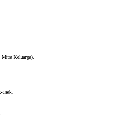
: Mitra Keluarga).
k-anak.
.