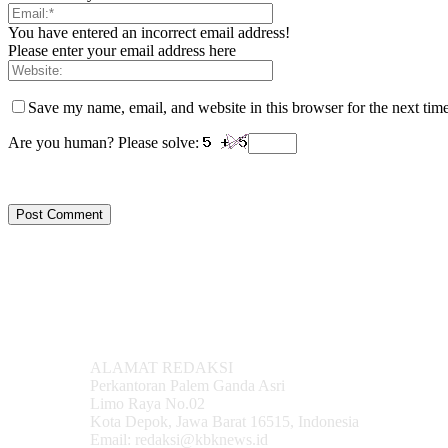
You have entered an incorrect email address!
Please enter your email address here
Save my name, email, and website in this browser for the next tim
Are you human? Please solve:
ALAMAT REDAKSI
Perkantoran Palem Ganda Asri
Limo Raya No.02
Kota Depok, Jawa Barat 16515, Indonesia
Email: redaksi@kbknews.id