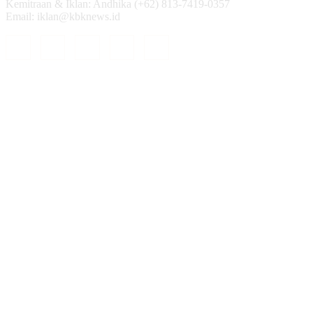
Kemitraan & Iklan: Andhika (+62) 813-7419-0357
Email: iklan@kbknews.id