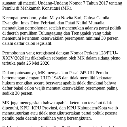
gugatan uji materiil Undang-Undang Nomor 7 Tahun 2017 tentang
Pemilu di Mahkamah Konstitusi (MK).
Keempat pemohon, yakni Maya Novita Sari, Cahya Camila
Evanglin, Imas Dion Febriani, dan Fatati Nailul Munadia,
mengajukan permohonan setelah menemukan adanya partai politik
di daerah pemilihan Tulungagung dan Trenggalek yang tidak
memenuhi ketentuan keterwakilan perempuan minimal 30 persen
dalam daftar calon legislatif.
Permohonan yang teregistrasi dengan Nomor Perkara 128/PUU-
XXIV/2026 itu dikabulkan sebagian oleh MK dalam sidang pleno
terbuka pada 25 Mei 2026.
Dalam putusannya, MK menyatakan Pasal 245 UU Pemilu
bertentangan dengan UUD 1945 dan tidak memiliki kekuatan
hukum mengikat secara bersyarat apabila tidak dimaknai bahwa
daftar bakal calon wajib memuat keterwakilan perempuan paling
sedikit 30 persen.
MK juga menegaskan bahwa apabila ketentuan tersebut tidak
dipenuhi, KPU, KPU Provinsi, dan KPU Kabupaten/Kota wajib
menggugurkan atau tidak mengikutsertakan partai politik peserta
pemilu pada daerah pemilihan yang bersangkutan.