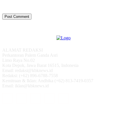
ALAMAT REDAKSI
Perkantoran Palem Ganda Asri
Limo Raya No.02
Kota Depok, Jawa Barat 16515, Indonesia
Email: redaksi@kbknews.id
Redaksi: (+62) 896-6788-7558
Kemitraan & Iklan: Andhika (+62) 813-7419-0357
Email: iklan@kbknews.id