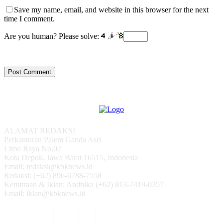
Save my name, email, and website in this browser for the next
time I comment.
Are you human? Please solve:
ALAMAT REDAKSI
Perkantoran Palem Ganda Asri
Limo Raya No.02
Kota Depok, Jawa Barat 16515, Indonesia
Email: redaksi@kbknews.id
Redaksi: (+62) 896-6788-7558
Kemitraan & Iklan: Andhika (+62) 813-7419-0357
Email: iklan@kbknews.id