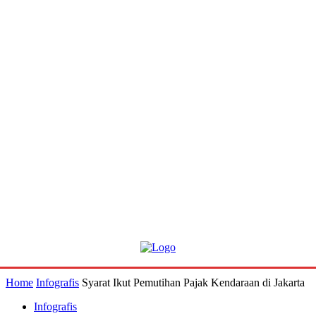
Home
Infografis
Syarat Ikut Pemutihan Pajak Kendaraan di Jakarta
Infografis