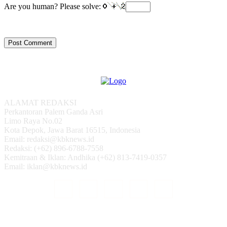
Are you human? Please solve:
ALAMAT REDAKSI
Perkantoran Palem Ganda Asri
Limo Raya No.02
Kota Depok, Jawa Barat 16515, Indonesia
Email: redaksi@kbknews.id
Redaksi: (+62) 896-6788-7558
Kemitraan & Iklan: Andhika (+62) 813-7419-0357
Email: iklan@kbknews.id