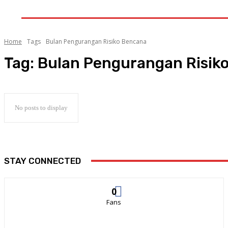
GALERI
INDEKS
LITERA
Home
Tags
Bulan Pengurangan Risiko Bencana
Tag:
Bulan Pengurangan Risik
No posts to display
STAY CONNECTED
0
Fans