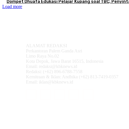
Dompet Dhuafa Edukasi Pelajar Kupang soal TBC, Penyint
Load more
ALAMAT REDAKSI
Perkantoran Palem Ganda Asri
Limo Raya No.02
Kota Depok, Jawa Barat 16515, Indonesia
Email: redaksi@kbknews.id
Redaksi: (+62) 896-6788-7558
Kemitraan & Iklan: Andhika (+62) 813-7419-0357
Email: iklan@kbknews.id