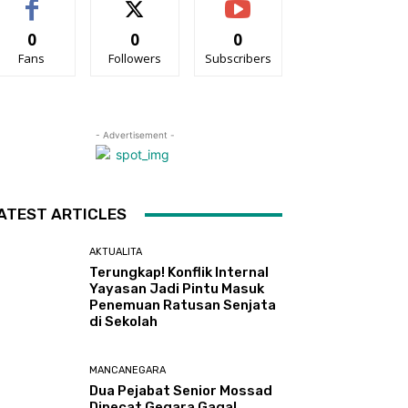
0
0
0
Fans
Followers
Subscribers
- Advertisement -
ATEST ARTICLES
AKTUALITA
Terungkap! Konflik Internal
Yayasan Jadi Pintu Masuk
Penemuan Ratusan Senjata
di Sekolah
MANCANEGARA
Dua Pejabat Senior Mossad
Dipecat Gegara Gagal