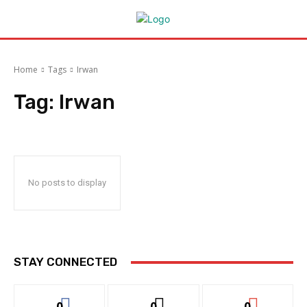
Home
Tags
Irwan
Tag:
Irwan
No posts to display
STAY CONNECTED
0
0
0