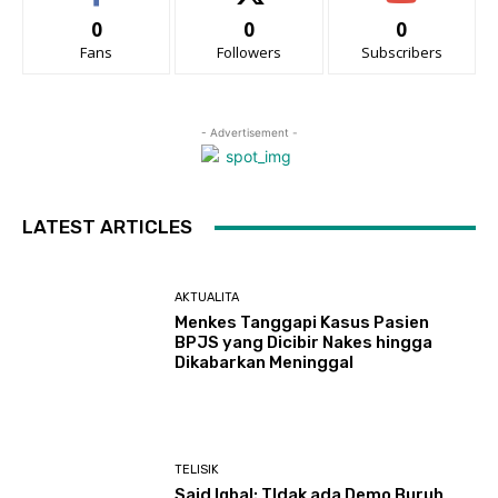
0
0
0
Fans
Followers
Subscribers
- Advertisement -
LATEST ARTICLES
AKTUALITA
Menkes Tanggapi Kasus Pasien
BPJS yang Dicibir Nakes hingga
Dikabarkan Meninggal
TELISIK
Said Iqbal: TIdak ada Demo Buruh