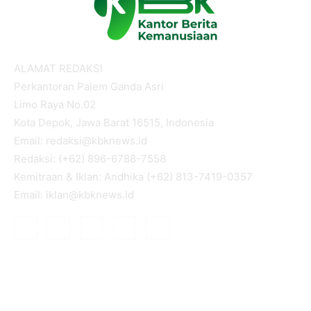
ALAMAT REDAKSI
Perkantoran Palem Ganda Asri
Limo Raya No.02
Kota Depok, Jawa Barat 16515, Indonesia
Email: redaksi@kbknews.id
Redaksi: (+62) 896-6788-7558
Kemitraan & Iklan: Andhika (+62) 813-7419-0357
Email: iklan@kbknews.id