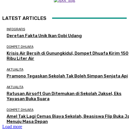
LATEST ARTICLES
INFOGRAFIS
Deretan Fakta Unik Ikan Gobi Udang
DOMPET DHUAFA
Krisis Air Bersih di Gunungkidul, Dompet Dhuafa Kirim 150
Ribu Liter Air
AKTUALITA
Pramono Tegaskan Sekolah Tak Boleh Simpan Senjata Api
AKTUALITA
Ratusan Airsoft Gun Ditemukan di Sekolah Jaksel, Eks
Yayasan Buka Suara
DOMPET DHUAFA
Amel Tak Lagi Cemas Biaya Sekolah, Beasiswa Flip Buka J
Menuju Masa Depan
Load more