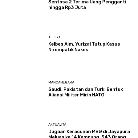
Sentosa 2 Terima Uang Pengganti
hingga Rp3 Juta
TELISIK
Kelbes Alm. Yurizal Tutup Kasus
Nirempatik Nakes
MANCANEGARA
Saudi, Pakistan dan Turki Bentuk
Aliansi Militer Mirip NATO
AKTUALITA
Dugaan Keracunan MBG di Jayapura
Meluas ke 14 Kampung, 543 Orang