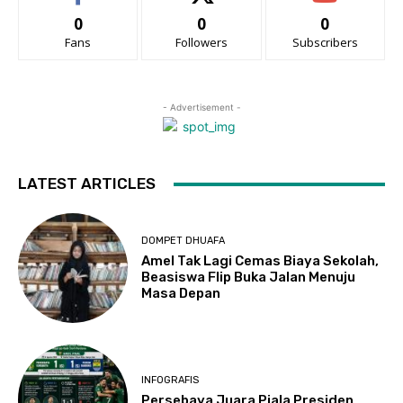
0
0
0
Fans
Followers
Subscribers
- Advertisement -
LATEST ARTICLES
DOMPET DHUAFA
Amel Tak Lagi Cemas Biaya Sekolah,
Beasiswa Flip Buka Jalan Menuju
Masa Depan
INFOGRAFIS
Persebaya Juara Piala Presiden