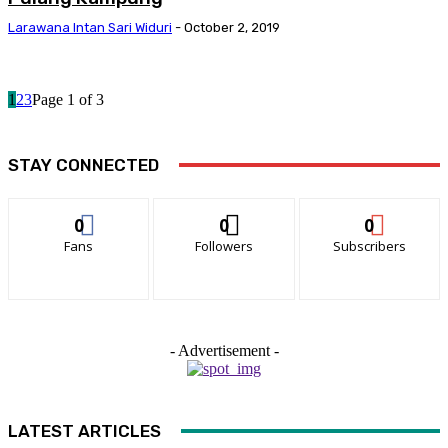
Larawana Intan Sari Widuri
-
October 2, 2019
1
2
3
Page 1 of 3
STAY CONNECTED
0
0
0
Fans
Followers
Subscribers
- Advertisement -
LATEST ARTICLES