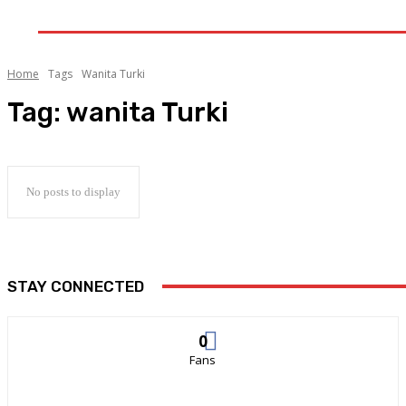
OASE
GALERI
INDEKS
LITERA
Home
Tags
Wanita Turki
Tag:
wanita Turki
No posts to display
STAY CONNECTED
0
Fans