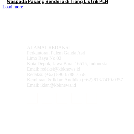
Waspada Pasang Bendera di Tiang Listrik PLN
Load more
ALAMAT REDAKSI
Perkantoran Palem Ganda Asri
Limo Raya No.02
Kota Depok, Jawa Barat 16515, Indonesia
Email: redaksi@kbknews.id
Redaksi: (+62) 896-6788-7558
Kemitraan & Iklan: Andhika (+62) 813-7419-0357
Email: iklan@kbknews.id