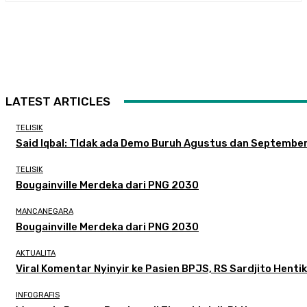
LATEST ARTICLES
TELISIK
Said Iqbal: TIdak ada Demo Buruh Agustus dan Septembe
TELISIK
Bougainville Merdeka dari PNG 2030
MANCANEGARA
Bougainville Merdeka dari PNG 2030
AKTUALITA
Viral Komentar Nyinyir ke Pasien BPJS, RS Sardjito Hent
INFOGRAFIS