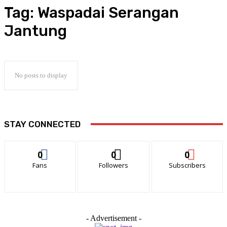
Tag:
Waspadai Serangan
Jantung
No posts to display
STAY CONNECTED
0
0
0
Fans
Followers
Subscribers
- Advertisement -