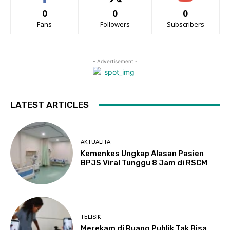
0
0
0
Fans
Followers
Subscribers
- Advertisement -
LATEST ARTICLES
AKTUALITA
Kemenkes Ungkap Alasan Pasien
BPJS Viral Tunggu 8 Jam di RSCM
TELISIK
Merekam di Ruang Publik Tak Bisa