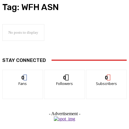
Tag:
WFH ASN
No posts to display
STAY CONNECTED
0
0
0
Fans
Followers
Subscribers
- Advertisement -