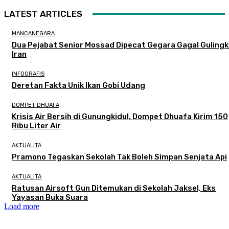
LATEST ARTICLES
MANCANEGARA
Dua Pejabat Senior Mossad Dipecat Gegara Gagal Guling
Iran
INFOGRAFIS
Deretan Fakta Unik Ikan Gobi Udang
DOMPET DHUAFA
Krisis Air Bersih di Gunungkidul, Dompet Dhuafa Kirim 150
Ribu Liter Air
AKTUALITA
Pramono Tegaskan Sekolah Tak Boleh Simpan Senjata Api
AKTUALITA
Ratusan Airsoft Gun Ditemukan di Sekolah Jaksel, Eks
Yayasan Buka Suara
Load more