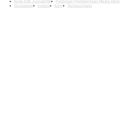
Kode Etik Jurnalistik
Pedoman Pemberitaan Media Siber
Disclaimer
Indeks
Karir
Tentang Kami