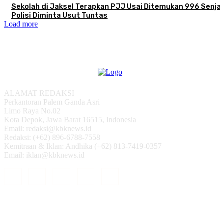
Sekolah di Jaksel Terapkan PJJ Usai Ditemukan 996 Senja
Polisi Diminta Usut Tuntas
Load more
ALAMAT REDAKSI
Perkantoran Palem Ganda Asri
Limo Raya No.02
Kota Depok, Jawa Barat 16515, Indonesia
Email: redaksi@kbknews.id
Redaksi: (+62) 896-6788-7558
Kemitraan & Iklan: Andhika (+62) 813-7419-0357
Email: iklan@kbknews.id