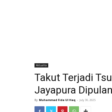
Aktualita
Takut Terjadi Ts
Jayapura Dipula
By
Muhammad Fida Ul Haq
-
July 30, 2025