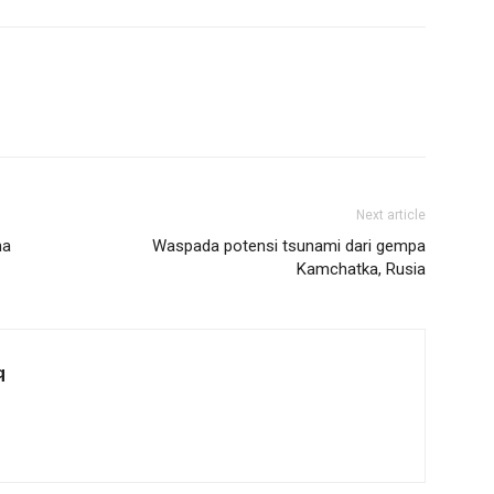
Next article
ma
Waspada potensi tsunami dari gempa
Kamchatka, Rusia
q