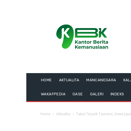
HOME
AKTUALITA
MANCANEGARA
KA
WAKAFPEDIA
OASE
GALERI
INDEKS
Home
Aktualita
Takut Terjadi Tsunami, Siswa Ja