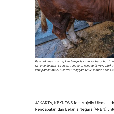
Peternak mengikat sapi kurban jenis simental berbobot 1,1
Konawe Selatan, Sulawesi Tenggara, Minggu (24/5/2026). P
kabupaten/kota di Sulawesi Tenggara untuk kurban pada Ha
JAKARTA, KBKNEWS.id – Majelis Ulama Ind
Pendapatan dan Belanja Negara (APBN) un