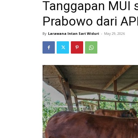
Tanggapan MUI s
Prabowo dari A
By
Larawana Intan Sari Widuri
-
May 29, 2026