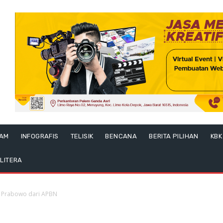
LAM
INFOGRAFIS
TELISIK
BENCANA
BERITA PILIHAN
KBK
LITERA
n Prabowo dari APBN