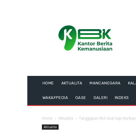
HOME
AKTUALITA
MANCANEGARA
KA
WAKAFPEDIA
OASE
GALERI
INDEKS
Home
Aktualita
Tanggapan MUI soal Sapi Kurba
Aktualita