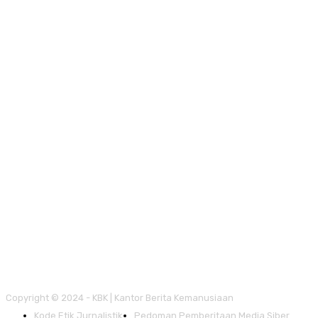
Copyright © 2024 - KBK | Kantor Berita Kemanusiaan
Kode Etik Jurnalistik
Pedoman Pemberitaan Media Siber