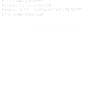
Email: redaksi@kbknews.id
Redaksi: (+62) 896-6788-7558
Kemitraan & Iklan: Andhika (+62) 813-7419-0357
Email: iklan@kbknews.id