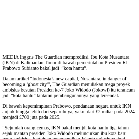
MEDIA Inggris The Guardian memprediksi, Ibu Kota Nusantara
(IKN) di Kalimantan Timur di bawah pemerintahan Presiden RI
Prabowo Subianto bakal jadi “kota hantu”.
Dalam artikel “Indonesia’s new capital, Nusantara, in danger of
becoming a ‘ghost city'”, The Guardian menuliskan mega proyek
ambisius besutan Presiden ke-7 Joko Widodo (Jokowi) itu terancam
jadi “kota hantu” lantaran pembangunannya yang tersendat.
Di bawah kepemimpinan Prabowo, pendanaan negara untuk IKN
anjlok hingga lebih dari separuhnya, yakni dari £2 miliar pada 2024
menjadi £700 juta pada 2025.
“Sejumlah orang cemas, IKN bakal menjdi kota hantu tiga tahun
sejak mantan presiden Joko Widodo meluncurkan ibu kota baru
yang ambisius, bertujuan menggantikan Jakarta polusinya tiggi,