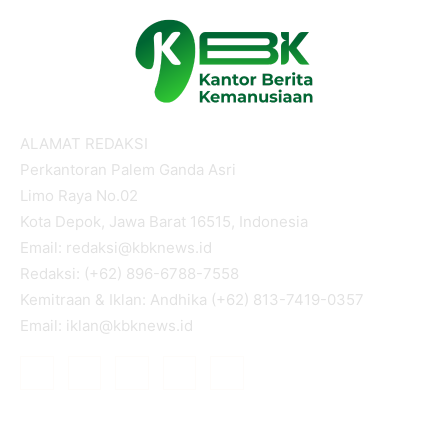
ALAMAT REDAKSI
Perkantoran Palem Ganda Asri
Limo Raya No.02
Kota Depok, Jawa Barat 16515, Indonesia
Email: redaksi@kbknews.id
Redaksi: (+62) 896-6788-7558
Kemitraan & Iklan: Andhika (+62) 813-7419-0357
Email: iklan@kbknews.id