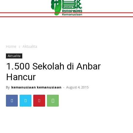
Home
Aktualita
Aktualita
1.500 Sekolah di Anbar
Hancur
By
kemanusiaan kemanusiaan
-
August 4, 2015