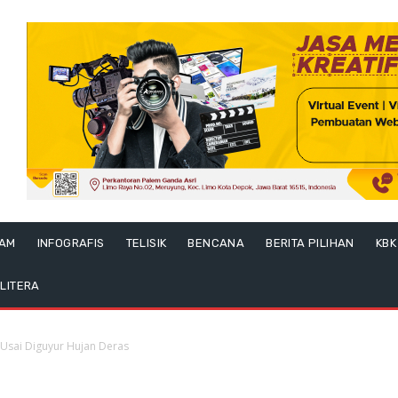
LAM
INFOGRAFIS
TELISIK
BENCANA
BERITA PILIHAN
KBK
LITERA
 Usai Diguyur Hujan Deras