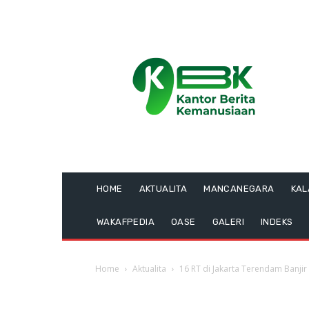
HOME
AKTUALITA
MANCANEGARA
KA
WAKAFPEDIA
OASE
GALERI
INDEKS
Home
Aktualita
16 RT di Jakarta Terendam Banjir