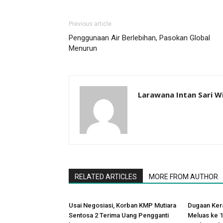
Previous article
Penggunaan Air Berlebihan, Pasokan Global
Menurun
Larawana Intan Sari W
RELATED ARTICLES
MORE FROM AUTHOR
Usai Negosiasi, Korban KMP Mutiara
Dugaan Ker
Sentosa 2 Terima Uang Pengganti
Meluas ke 