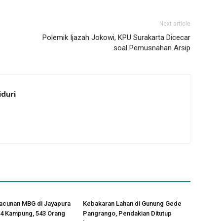
Next article
Polemik Ijazah Jokowi, KPU Surakarta Dicecar
soal Pemusnahan Arsip
iduri
acunan MBG di Jayapura
Kebakaran Lahan di Gunung Gede
14 Kampung, 543 Orang
Pangrango, Pendakian Ditutup