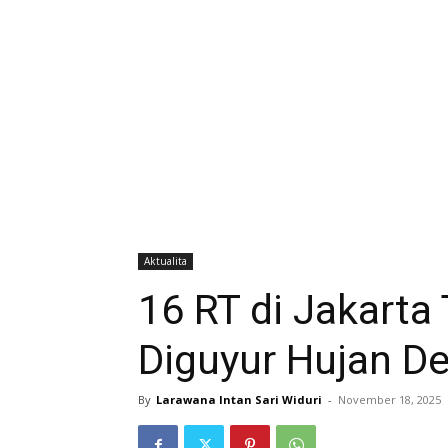
Aktualita
16 RT di Jakarta
Diguyur Hujan De
By
Larawana Intan Sari Widuri
-
November 18, 2025