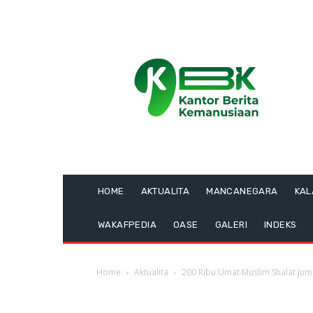
HOME
AKTUALITA
MANCANEGARA
KA
WAKAFPEDIA
OASE
GALERI
INDEKS
Home
Aktualita
200 Ribu Umat Muslim Shalat Juma