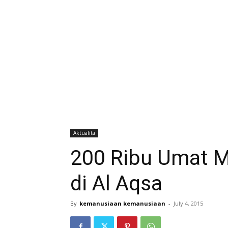
Aktualita
200 Ribu Umat M
di Al Aqsa
By
kemanusiaan kemanusiaan
-
July 4, 2015