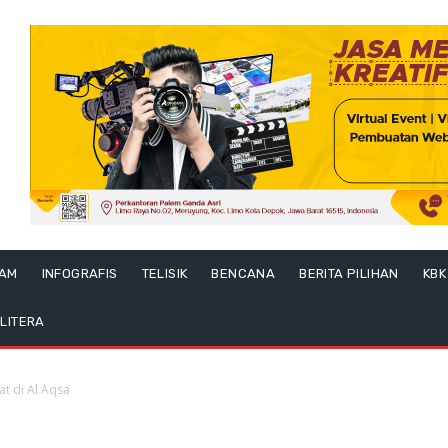
LAM
INFOGRAFIS
TELISIK
BENCANA
BERITA PILIHAN
KBK
LITERA
t di Al Aqsa