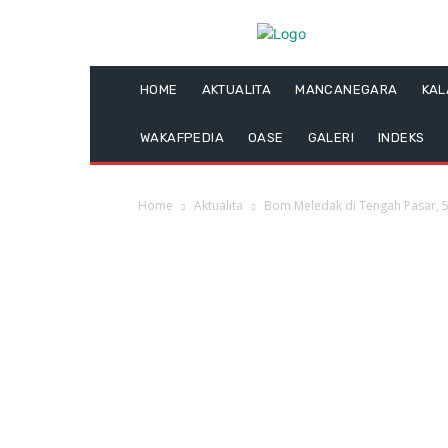
HOME
AKTUALITA
MANCANEGARA
KA
WAKAFPEDIA
OASE
GALERI
INDEKS
Home
Aktualita
Bom Meledak di Tengah Pasar, 