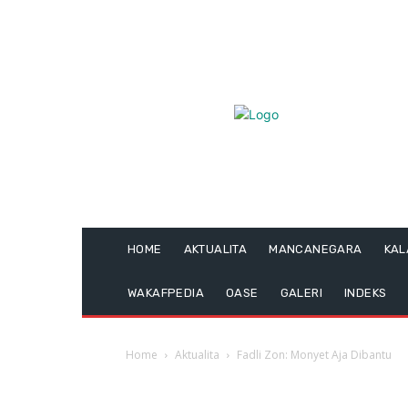
HOME
AKTUALITA
MANCANEGARA
KA
WAKAFPEDIA
OASE
GALERI
INDEKS
Home
Aktualita
Fadli Zon: Monyet Aja Dibantu