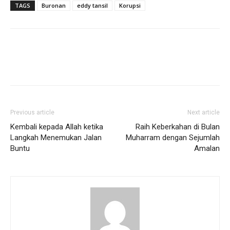
TAGS
Buronan
eddy tansil
Korupsi
Previous article
Next article
Kembali kepada Allah ketika
Raih Keberkahan di Bulan
Langkah Menemukan Jalan
Muharram dengan Sejumlah
Buntu
Amalan