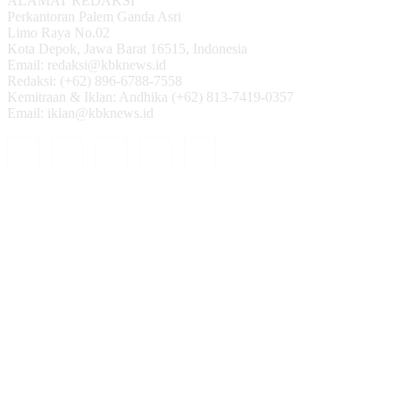
ALAMAT REDAKSI
Perkantoran Palem Ganda Asri
Limo Raya No.02
Kota Depok, Jawa Barat 16515, Indonesia
Email: redaksi@kbknews.id
Redaksi: (+62) 896-6788-7558
Kemitraan & Iklan: Andhika (+62) 813-7419-0357
Email: iklan@kbknews.id