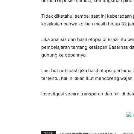
berada di posisi semula, kemungkinan pindah 
Tidak diketahui sampai saat ini keberadaan
kesaksian bahwa korban masih hidup 32 jam
Jika analisis dari hasil otopsi di Brazil itu 
pembelajaran tentang kesiapan Basarnas dan
gunung ke depannya.
Last but not least, jika hasil otopsi pertam
tertentu, hal ini akan ikut mencoreng wajah 
Investigasi secara transparan dan fair di da
TAGS
Juliana masih bernyawa saat jatuh
otopsi