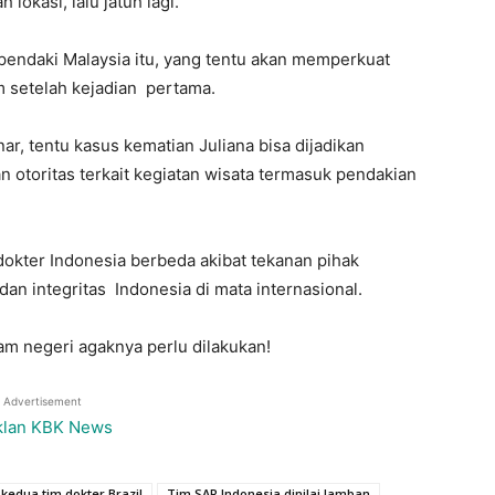
lokasi, lalu jatuh lagi.
 pendaki Malaysia itu, yang tentu akan memperkuat
 setelah kejadian pertama.
benar, tentu kasus kematian Juliana bisa dijadikan
 otoritas terkait kegiatan wisata termasuk pendakian
a dokter Indonesia berbeda akibat tekanan pihak
dan integritas Indonesia di mata internasional.
lam negeri agaknya perlu dilakukan!
Advertisement
 kedua tim dokter Brazil
Tim SAR Indonesia dinilai lamban