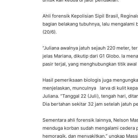
Ahli forensik Kepolisian Sipil Brasil, Regin
bagian belakang tubuhnya, lalu mengalami be
(20/6).
“Juliana awalnya jatuh sejauh 220 meter, te
jelas Mariana, dikutip dari G1 Globo. Ia men
pasir terjal, yang menghubungkan titik awal
Hasil pemeriksaan biologis juga mengungka
menjelaskan, munculnya larva di kulit ke
Juliana. “Tanggal 22 (Juli), tengah hari, di
Dia bertahan sekitar 32 jam setelah jatuh pe
Sementara ahli forensik lainnya, Nelson Ma
menduga korban sudah mengalami cedera pah
hemoragik, dan menyakitkan,” ungkap Massi