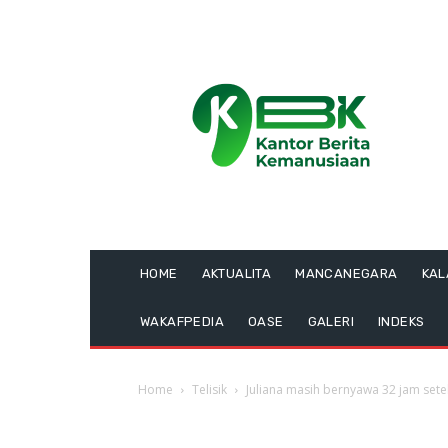
HOME
AKTUALITA
MANCANEGARA
KA
WAKAFPEDIA
OASE
GALERI
INDEKS
Home
Telisik
Juliana masih bernyawa 32 jam sete