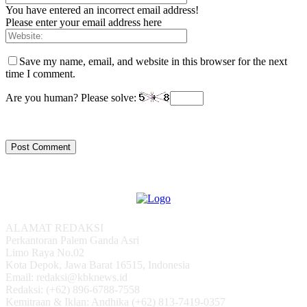
You have entered an incorrect email address!
Please enter your email address here
Save my name, email, and website in this browser for the next
time I comment.
Are you human? Please solve:
ALAMAT REDAKSI
Perkantoran Palem Ganda Asri
Limo Raya No.02
Kota Depok, Jawa Barat 16515, Indonesia
Email: redaksi@kbknews.id
Redaksi: (+62) 896-6788-7558
Kemitraan & Iklan: Andhika (+62) 813-7419-0357