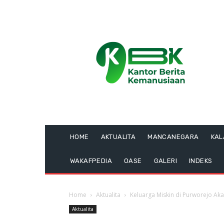
HOME
AKTUALITA
MANCANEGARA
KA
WAKAFPEDIA
OASE
GALERI
INDEKS
Home
Aktualita
Keluarga Miskin di Purworejo A
Aktualita