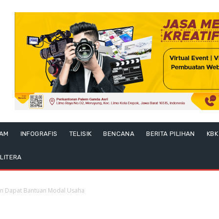
LAM
INFOGRAFIS
TELISIK
BENCANA
BERITA PILIHAN
KBK
LITERA
kan Dapat Bantuan Modal Usaha