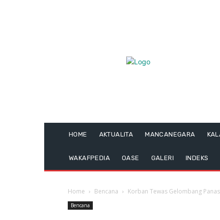
HOME
AKTUALITA
MANCANEGARA
KA
WAKAFPEDIA
OASE
GALERI
INDEKS
Home
Bencana
Korban Tewas Gelombang Panas 
Bencana