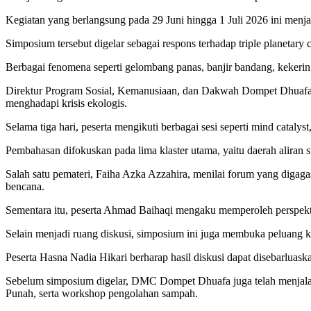
Kegiatan yang berlangsung pada 29 Juni hingga 1 Juli 2026 ini me
Simposium tersebut digelar sebagai respons terhadap triple planetary
Berbagai fenomena seperti gelombang panas, banjir bandang, kekeri
Direktur Program Sosial, Kemanusiaan, dan Dakwah Dompet Dhuafa,
menghadapi krisis ekologis.
Selama tiga hari, peserta mengikuti berbagai sesi seperti mind catalyst,
Pembahasan difokuskan pada lima klaster utama, yaitu daerah aliran su
Salah satu pemateri, Faiha Azka Azzahira, menilai forum yang diga
bencana.
Sementara itu, peserta Ahmad Baihaqi mengaku memperoleh perspektif
Selain menjadi ruang diskusi, simposium ini juga membuka peluang k
Peserta Hasna Nadia Hikari berharap hasil diskusi dapat disebarlua
Sebelum simposium digelar, DMC Dompet Dhuafa juga telah menjalan
Punah, serta workshop pengolahan sampah.