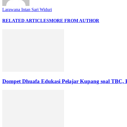
Larawana Intan Sari Widuri
RELATED ARTICLES
MORE FROM AUTHOR
Dompet Dhuafa Edukasi Pelajar Kupang soal TBC, P