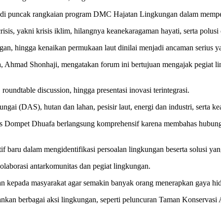
njadi puncak rangkaian program DMC Hajatan Lingkungan dalam mempe
 crisis, yakni krisis iklim, hilangnya keanekaragaman hayati, serta po
ngan, hingga kenaikan permukaan laut dinilai menjadi ancaman serius
 Ahmad Shonhaji, mengatakan forum ini bertujuan mengajak pegiat 
 roundtable discussion, hingga presentasi inovasi terintegrasi.
ngai (DAS), hutan dan lahan, pesisir laut, energi dan industri, serta 
gas Dompet Dhuafa berlangsung komprehensif karena membahas hubunga
 baru dalam mengidentifikasi persoalan lingkungan beserta solusi yan
olaborasi antarkomunitas dan pegiat lingkungan.
skan kepada masyarakat agar semakin banyak orang menerapkan gaya hid
kan berbagai aksi lingkungan, seperti peluncuran Taman Konservasi