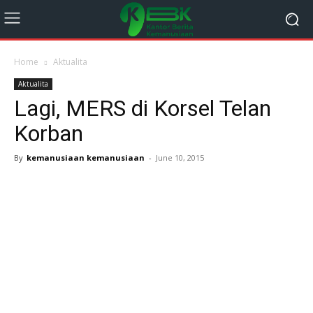
Home
Aktualita
Aktualita
Lagi, MERS di Korsel Telan
Korban
By
kemanusiaan kemanusiaan
-
June 10, 2015