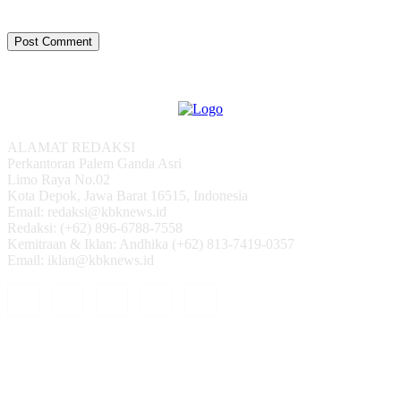
ALAMAT REDAKSI
Perkantoran Palem Ganda Asri
Limo Raya No.02
Kota Depok, Jawa Barat 16515, Indonesia
Email: redaksi@kbknews.id
Redaksi: (+62) 896-6788-7558
Kemitraan & Iklan: Andhika (+62) 813-7419-0357
Email: iklan@kbknews.id