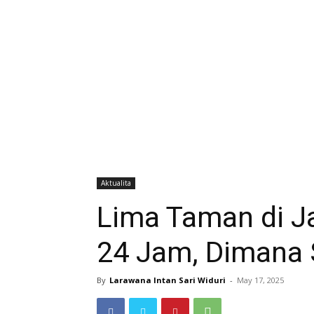
Aktualita
Lima Taman di J
24 Jam, Dimana 
By
Larawana Intan Sari Widuri
-
May 17, 2025