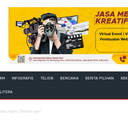
LAM
INFOGRAFIS
TELISIK
BENCANA
BERITA PILIHAN
KBK
LITERA
buka 24 Jam, Dimana Saja?