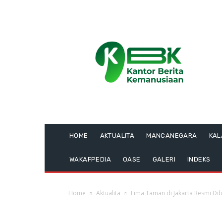
HOME
AKTUALITA
MANCANEGARA
KA
WAKAFPEDIA
OASE
GALERI
INDEKS
Home
Aktualita
Lima Taman di Jakarta Resmi Di